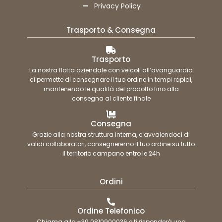
Privacy Policy
Trasporto & Consegna
Trasporto
La nostra flotta aziendale con veicoli all’avanguardia
ci permette di consegnare il tuo ordine in tempi rapidi,
mantenendo le qualità del prodotto fino alla
consegna al cliente finale
Consegna
Grazie alla nostra struttura interna, e avvalendoci di
validi collaboratori, consegneremo il tuo ordine su tutto
il territorio campano entro le 24h
Ordini
Ordine Telefonico
Chiama allo +39 0810900036 e ti risponderà una