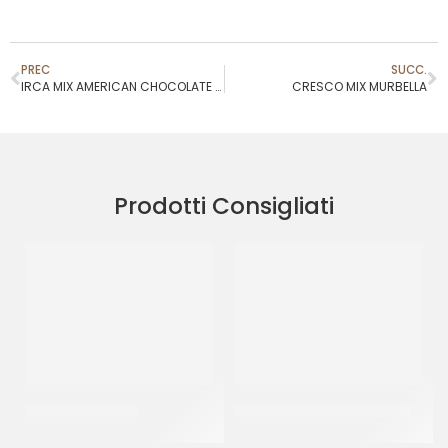
PREC
SUCC.
IRCA MIX AMERICAN CHOCOLATE COOKIES
CRESCO MIX MURBELLA
Prodotti Consigliati
IRCA MIX FROSTY
IRCA MIX CEREAL PLUS 50%
CF 10 KG
CF 10 KG