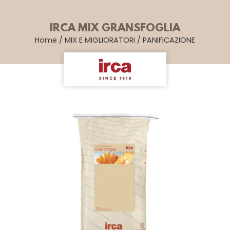
IRCA MIX GRANSFOGLIA
Home
/
MIX E MIGLIORATORI
/
PANIFICAZIONE