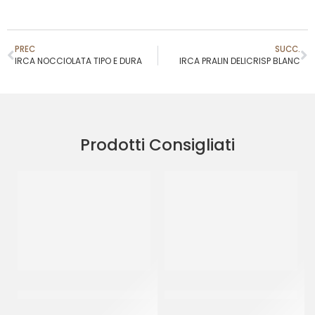
PREC
SUCC.
IRCA NOCCIOLATA TIPO E DURA
IRCA PRALIN DELICRISP BLANC
Prodotti Consigliati
IRCA CUKICREAM
IRCA COVER CREAM BIANCO
MANDORLA
1966