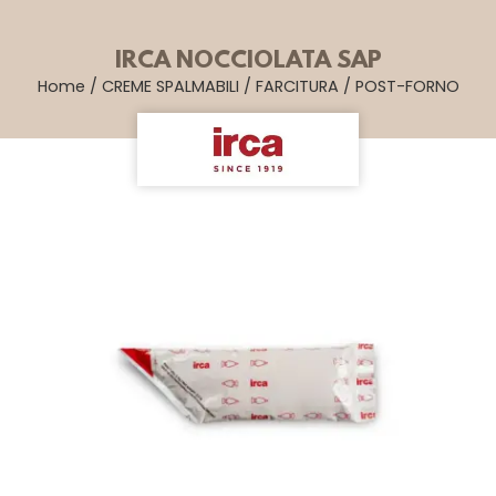
IRCA NOCCIOLATA SAP
Home
/
CREME SPALMABILI
/
FARCITURA
/
POST-FORNO