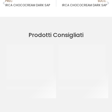
PREC
SUCC.
IRCA CHOCOCREAM DARK SAP
IRCA CHOCOCREAM DARK SAP
Prodotti Consigliati
IRCA CHOCOSMART
IRCA COVER CREAM
CARAMEL CRUMBLE
FONDENTE
CF 5 KG
CF 5 KG