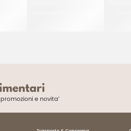
 WHITE
IRCA COVER CREAM BIANCO 1966
IRCA C
E
CF 24 KG
limentari
i
promozioni e novita’
Trasporto & Consegna