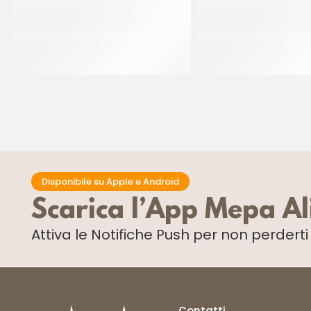
IRCA CHOCOSMART CIOCCOLATO
IRCA COVERDECOR
BIANCO
CHOCOLAT
CF 5 KG
CF 3 KG
Disponibile su Apple e Android
Scarica l’App Mepa A
Attiva le Notifiche Push
per non perdert
Contatti