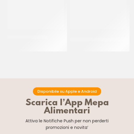
JOYPASTE FROLLINO
PREGEL PANNACREMA
VANIGLIA
CT 6 x 1.2 KG
CT 6 x 1.1 KG
Disponibile su Apple e Android
Scarica l’App Mepa
Alimentari
Attiva le Notifiche Push
per non perderti
promozioni e novita’