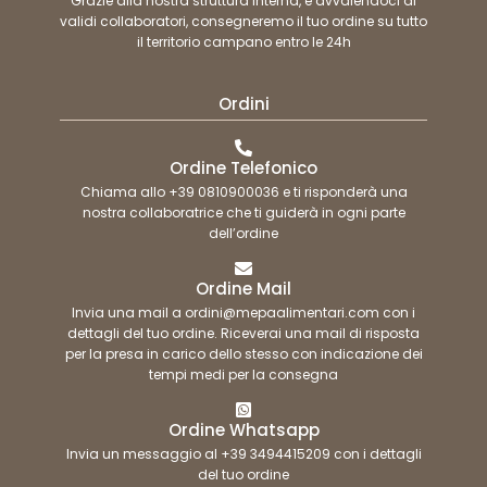
Grazie alla nostra struttura interna, e avvalendoci di
validi collaboratori, consegneremo il tuo ordine su tutto
il territorio campano entro le 24h
Ordini
Ordine Telefonico
Chiama allo +39 0810900036 e ti risponderà una
nostra collaboratrice che ti guiderà in ogni parte
dell’ordine
Ordine Mail
Invia una mail a ordini@mepaalimentari.com con i
dettagli del tuo ordine. Riceverai una mail di risposta
per la presa in carico dello stesso con indicazione dei
tempi medi per la consegna
Ordine Whatsapp
Invia un messaggio al +39 3494415209 con i dettagli
del tuo ordine