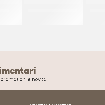
CREMA
PREGEL PANNACREMA TIRAMISU’
PREGEL 
CT 6 x 1.1 KG
limentari
i
promozioni e novita’
Trasporto & Consegna