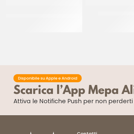
PREGEL PASTA CLASSICA CREMA
JOYPASTE BISCO
PECAN
CT 6 x 1.2 KG
CT 2 x 2.5 KG
Disponibile su Apple e Android
Scarica l’App Mepa A
Attiva le Notifiche Push
per non perdert
Contatti