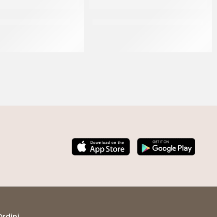
PANNACREMA VANIGLIA
VARIEGO’ CHOCOMILKY & CEREALS
CT 6 x 1.1 KG
CF 3 KG
Ordini