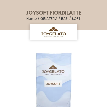
JOYSOFT FIORDILATTE
Home
/
GELATERIA
/
BASI
/
SOFT