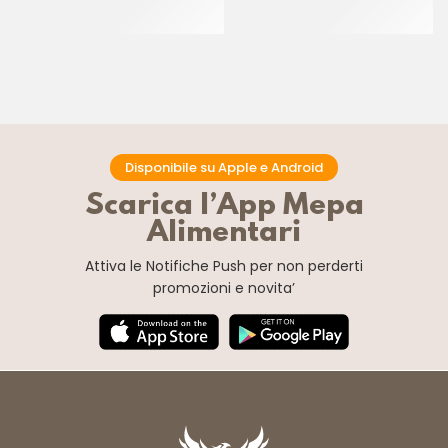
CREMA PECAN
CT 6 x 1 KG
CT 2 x 2.5 KG
Disponibile su Apple e Android
Scarica l’App Mepa
Alimentari
Attiva le Notifiche Push
per non perderti
promozioni e novita’