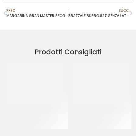
PREC
SUCC.
MARGARINA GRAN MASTER SFOGLIA
BRAZZALE BURRO 82% SENZA LATTOSIO
Prodotti Consigliati
MULLMIX LUCIDANTE IN
MARTINI MELANGE SF/CR 18
POLVERE ”ROA”
%
CF 3 KG
CT 5 X 2 KG