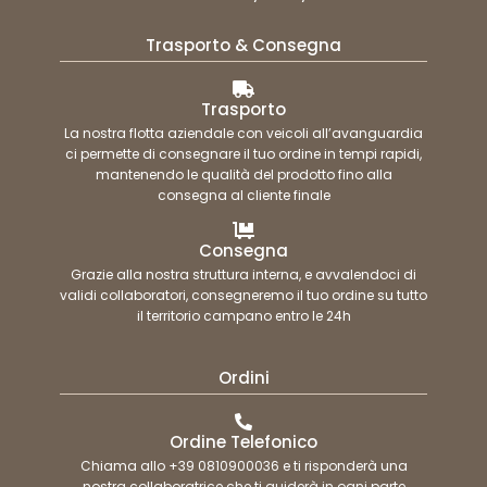
Trasporto & Consegna
Trasporto
La nostra flotta aziendale con veicoli all’avanguardia
ci permette di consegnare il tuo ordine in tempi rapidi,
mantenendo le qualità del prodotto fino alla
consegna al cliente finale
Consegna
Grazie alla nostra struttura interna, e avvalendoci di
validi collaboratori, consegneremo il tuo ordine su tutto
il territorio campano entro le 24h
Ordini
Ordine Telefonico
Chiama allo +39 0810900036 e ti risponderà una
nostra collaboratrice che ti guiderà in ogni parte