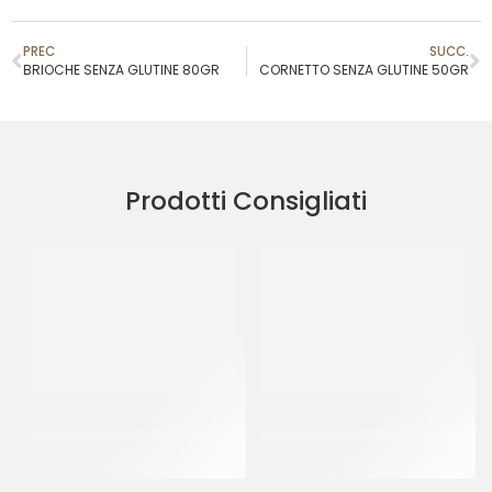
PREC
SUCC.
BRIOCHE SENZA GLUTINE 80GR
CORNETTO SENZA GLUTINE 50GR
Prodotti Consigliati
GOURMET LINE BABA’ –
GOURMET LINE BABA’ –
GIGANTE
MIGNON
CT 40 PZ
CT 2.5 KG