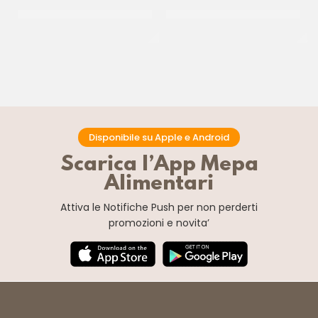
GOURMET LINE BABA’ –
GOURMET LINE BABA’ –
MIGNON
GIGANTE
CT 2.5 KG
CT 40 PZ
Disponibile su Apple e Android
Scarica l’App Mepa
Alimentari
Attiva le Notifiche Push
per non perderti
promozioni e novita’