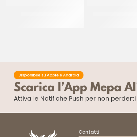
IRCA PASTA DAMA TOP
WONDER PASTE TROPI
CT 4 x 2.5 KG
CT 2 x 5 KG
Disponibile su Apple e Android
Scarica l’App Mepa A
Attiva le Notifiche Push
per non perdert
Contatti