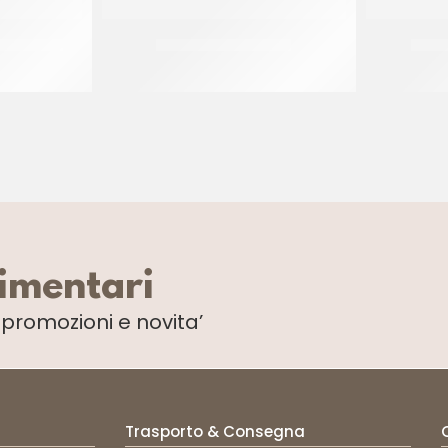
C BIANCA
MODEL PASTE ROSSA
MODE
CT 5 x 1 KG
limentari
i
promozioni e novita’
Trasporto & Consegna