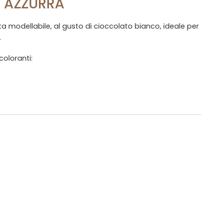
 AZZURRA
a modellabile, al gusto di cioccolato bianco, ideale per
.
oloranti: