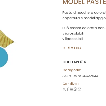
MODEL PASTE
Pasta di zucchero colorat
copertura e modellaggio
Può essere colorato con c
√ idrosolubili
√ liposolubili
CT 5 x 1 KG
COD: LAPE014
Categoria:
PASTE DA DECORAZIONE
Condividi: