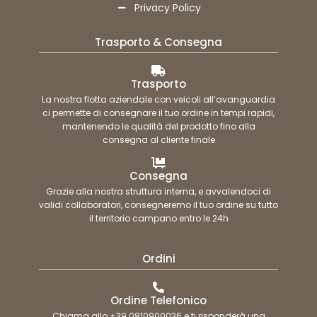
Privacy Policy
Trasporto & Consegna
Trasporto
La nostra flotta aziendale con veicoli all’avanguardia
ci permette di consegnare il tuo ordine in tempi rapidi,
mantenendo le qualità del prodotto fino alla
consegna al cliente finale
Consegna
Grazie alla nostra struttura interna, e avvalendoci di
validi collaboratori, consegneremo il tuo ordine su tutto
il territorio campano entro le 24h
Ordini
Ordine Telefonico
Chiama allo +39 0810900036 e ti risponderà una