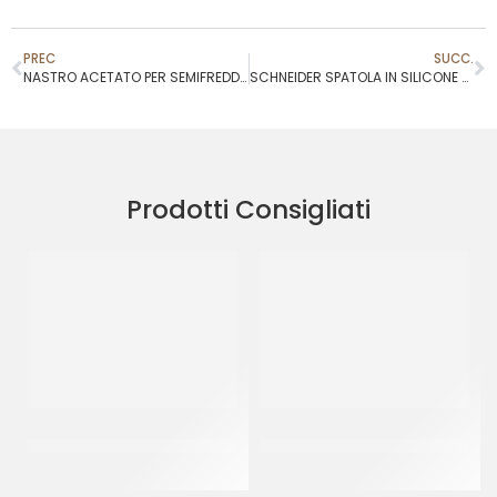
PREC
SUCC.
NASTRO ACETATO PER SEMIFREDDI 200 MT H 55 MM
SCHNEIDER SPATOLA IN SILICONE BIANCO 250MM
Prodotti Consigliati
SCHNEIDER BECCUCCIO
COPERCHIO CESTA
FORO A STELLA MM 8
SOVRAPPONIBILE
CF 80 LT