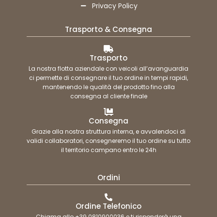
Privacy Policy
Trasporto & Consegna
Trasporto
La nostra flotta aziendale con veicoli all’avanguardia
ci permette di consegnare il tuo ordine in tempi rapidi,
mantenendo le qualità del prodotto fino alla
consegna al cliente finale
Consegna
Grazie alla nostra struttura interna, e avvalendoci di
validi collaboratori, consegneremo il tuo ordine su tutto
il territorio campano entro le 24h
Ordini
Ordine Telefonico
Chiama allo +39 0810900036 e ti risponderà una