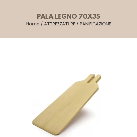
PALA LEGNO 70X35
Home
/
ATTREZZATURE
/
PANIFICAZIONE