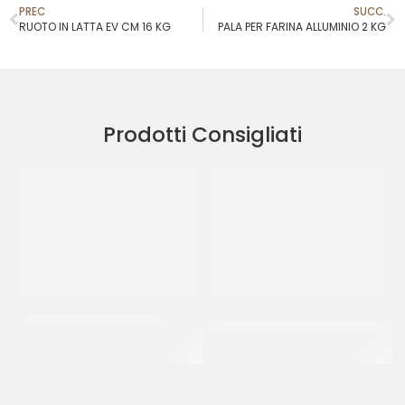
PREC
SUCC.
RUOTO IN LATTA EV CM 16 KG
PALA PER FARINA ALLUMINIO 2 KG
Prodotti Consigliati
STAMPO PLUMPY 80X40
COPERCHIO CESTA
SOVRAPPONIBILE
CT 600 x 50 PZ
CF 80 LT