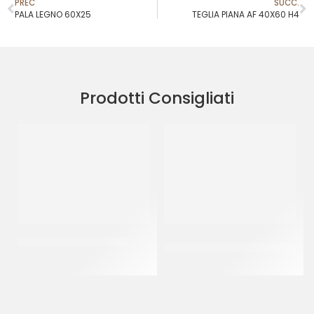
PREC
SUCC.
PALA LEGNO 60X25
TEGLIA PIANA AF 40X60 H4
Prodotti Consigliati
RUOTO PASTIERA 52 CM
TRONCHETTI ORO
RETTANGOLARI 17X35
CF 10 KG