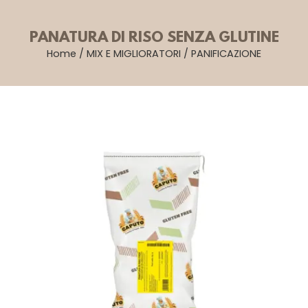
PANATURA DI RISO SENZA GLUTINE
Home
/
MIX E MIGLIORATORI
/
PANIFICAZIONE