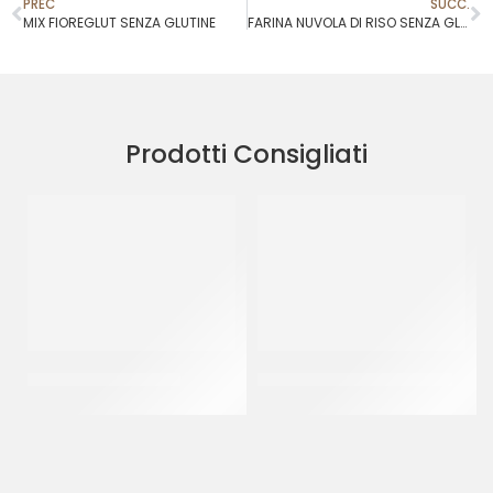
PREC
SUCC.
MIX FIOREGLUT SENZA GLUTINE
FARINA NUVOLA DI RISO SENZA GLUTINE
Prodotti Consigliati
IRCA DELIMACARONS
IRCA MIX BROWNIES CHOC
CT 6 x 1 KG
CF 5 KG