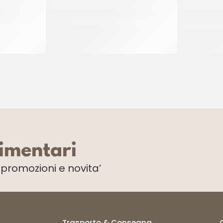
O FORO A
STAMPO PLUMPY 80X40
NASTRO ACE
0
CT 600 x 50 PZ
limentari
i
promozioni e novita’
Trasporto & Consegna