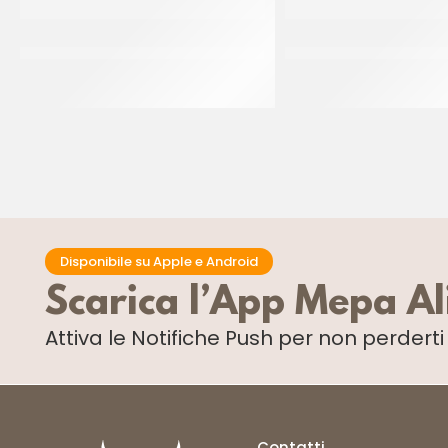
TRONCHETTI ORO RETTANGOLARI
SCHNEIDER BECCUCCI
17X35
STELLA MM 1
CF 10 KG
Disponibile su Apple e Android
Scarica l’App Mepa A
Attiva le Notifiche Push
per non perdert
Contatti