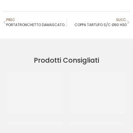
PREC
SUCC.
PORTATRONCHETTO DAMASCATO BIANCO 17X33 H7
COPPA TARTUFO S/C Ø90 H30
Prodotti Consigliati
CARTOPLAST CARTA
DISCO PESANTE NERO/PERLA
STELLINA
Ø24
CF 8 KG
CF 10 PZ