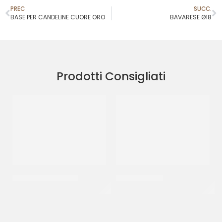
PREC
SUCC.
BASE PER CANDELINE CUORE ORO
BAVARESE Ø18
Prodotti Consigliati
PIATTI ALA ORO Ø30
BAVARESE Ø32
CF 10 PZ
CT 5 KG