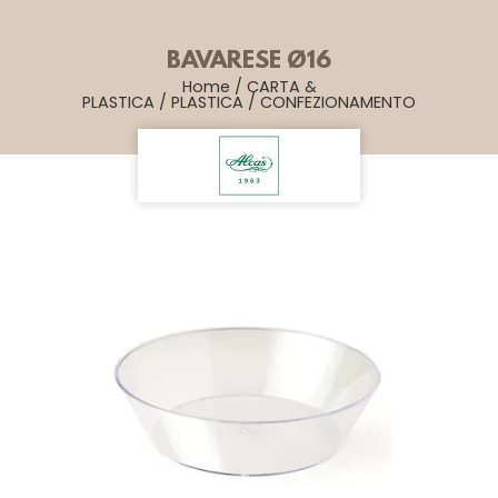
BAVARESE Ø16
Home
/
CARTA &
PLASTICA
/
PLASTICA
/
CONFEZIONAMENTO