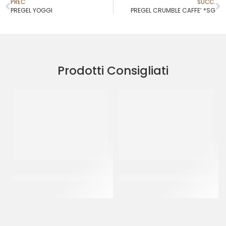
PREC
SUCC.
PREGEL YOGGI
PREGEL CRUMBLE CAFFE’ *SG
Prodotti Consigliati
PREGEL CRUMBLE FRUTTI
PREGEL PREPARATO FROZEN
ROSSI SG
YOGGI
CT 2 x 3.5 KG
CT 8 x 1.6 KG