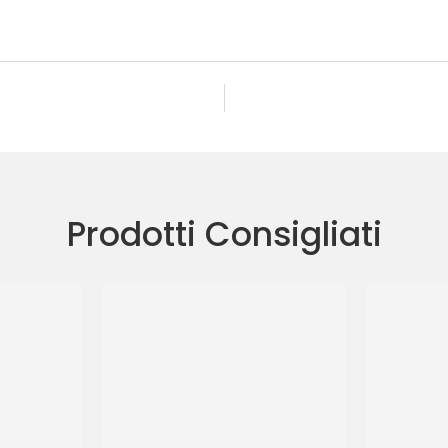
Prodotti Consigliati