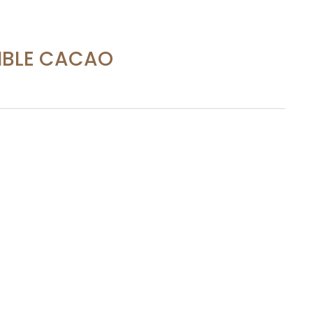
MBLE CACAO