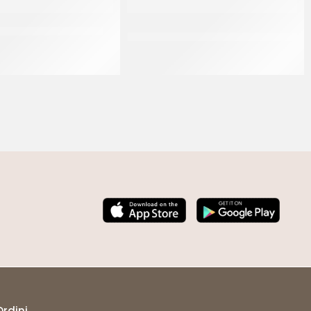
MA NOCCIOLA VEGANA
IRCA CHOCOSMART CIOCCOLATO
BIANCO
CF 24 KG
CF 5 KG
Ordini