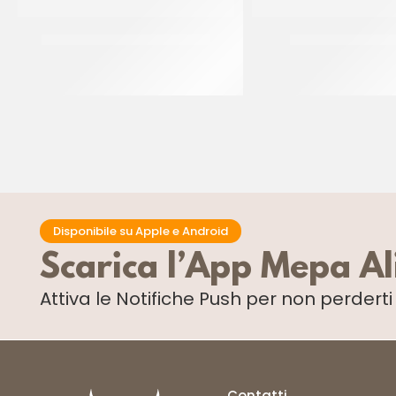
IRCA CUKICREAM MANDORLA
IRCA CREMIRCA L
CF 5 KG
CF 6 KG
Disponibile su Apple e Android
Scarica l’App Mepa A
Attiva le Notifiche Push
per non perdert
Contatti