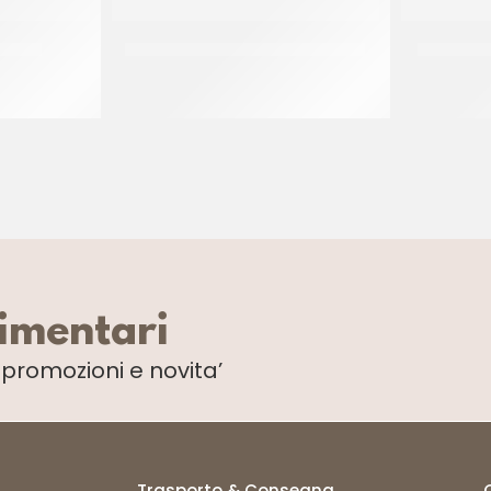
IMONE
IRCA COVER CREAM BIANCO 1966
IRCA CRE
CF 24 KG
limentari
i
promozioni e novita’
Trasporto & Consegna