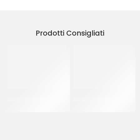
Prodotti Consigliati
TRONCHETTI ORO
NASTRO ACETATO PER
RETTANGOLARI 17X35
SEMIFREDDI H 50 MM
CF 10 KG
CF 200 MT