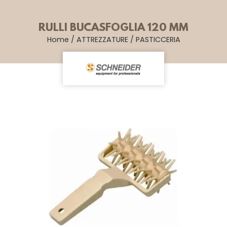
RULLI BUCASFOGLIA 120 MM
Home
/
ATTREZZATURE
/
PASTICCERIA