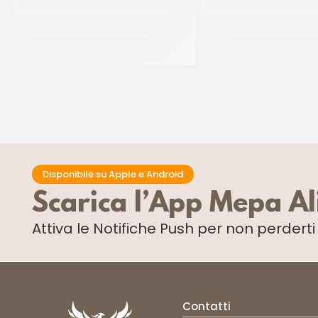
KERRY SEMI DI FINOCCHIETTO
KERRY ORIGANO IN
CF 1 KG
CF 1 KG
Disponibile su Apple e Android
Scarica l’App Mepa A
Attiva le Notifiche Push
per non perdert
Contatti