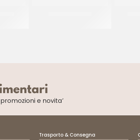
 FOGLIE
SALE FINO GENERICO
SALE
CT 12 x 1 KG
limentari
i
promozioni e novita’
Trasporto & Consegna