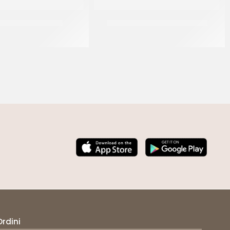
 GROSSO GENERICO
RUFFINI CANNELLA IN POLVERE
CT 12 x 1 KG
CF 1 KG
Ordini