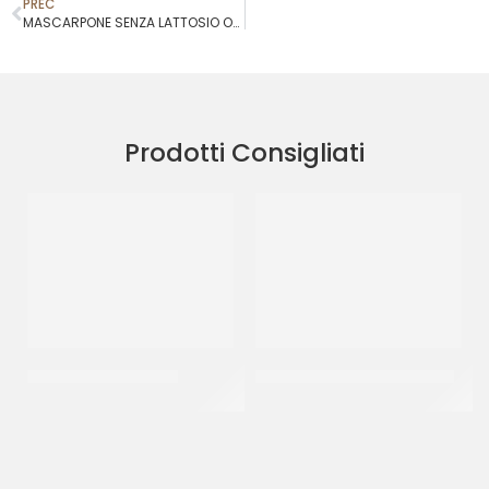
PREC
MASCARPONE SENZA LATTOSIO OPTIMUS
Prodotti Consigliati
DE CECCO RIGATONI
CANONICO SALAME NAPOLI
CT 24 x 500 GR
(+/- 0.70 KG)