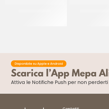
KIT BECCUCCI INOX
STAMPO PLUMPY 
CF 38 PZ
CT 600 x 50 P
Disponibile su Apple e Android
Scarica l’App Mepa A
Attiva le Notifiche Push
per non perdert
Contatti