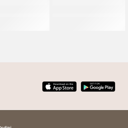
ER BECCUCCIO FORO A
VASCHETTA ERMETICA QUADRATA
STELLA MM 10
COP.PIATTO 500cc
CT 12 x 50 PZ
Ordini