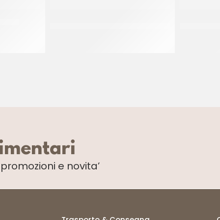
80X40
SETACCIO PER ZUCCHERO A VELO E
SCHNEID
CACAO 100 MM
Z
limentari
i
promozioni e novita’
Trasporto & Consegna