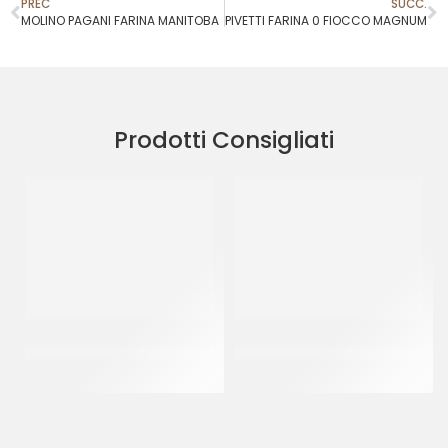
PREC
SUCC.
MOLINO PAGANI FARINA MANITOBA
PIVETTI FARINA 0 FIOCCO MAGNUM
Prodotti Consigliati
PIVETTI FARINA MANITOBA
PIVETTI FARINA 0 FIOCCO
ROMA
MAGNUM
CF 25 KG
CF 25 KG