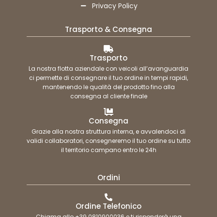
Privacy Policy
Trasporto & Consegna
Trasporto
La nostra flotta aziendale con veicoli all’avanguardia
ci permette di consegnare il tuo ordine in tempi rapidi,
mantenendo le qualità del prodotto fino alla
consegna al cliente finale
Consegna
Grazie alla nostra struttura interna, e avvalendoci di
validi collaboratori, consegneremo il tuo ordine su tutto
il territorio campano entro le 24h
Ordini
Ordine Telefonico
Chiama allo +39 0810900036 e ti risponderà una