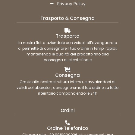
Privacy Policy
Trasporto & Consegna
Trasporto
La nostra flotta aziendale con veicoli all’avanguardia
ci permette di consegnare il tuo ordine in tempi rapidi,
mantenendo le qualità del prodotto fino alla
consegna al cliente finale
Consegna
Grazie alla nostra struttura interna, e avvalendoci di
validi collaboratori, consegneremo il tuo ordine su tutto
il territorio campano entro le 24h
Ordini
Ordine Telefonico
Chiama allo +39 0810900036 e ti risponderà una