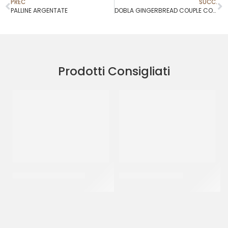
PREC
SUCC.
PALLINE ARGENTATE
DOBLA GINGERBREAD COUPLE COD. 77214
Prodotti Consigliati
SPRINKLES BIANCO 23
SPRINKLES ROSA 07
CF 500 GR
CF 500 GR