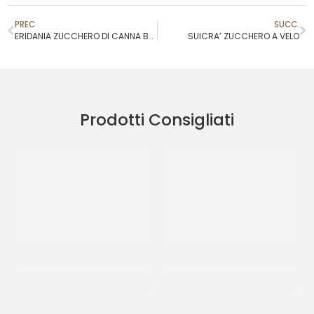
PREC
SUCC.
ERIDANIA ZUCCHERO DI CANNA BUSTA TROPICAL CASSONADE
SUICRA’ ZUCCHERO A VELO
Prodotti Consigliati
ZUCCHERO GRANELLA
GOURMET LINE MIELE DI
GROSSA
ACACIA
CT 10 KG
CF 10 KG