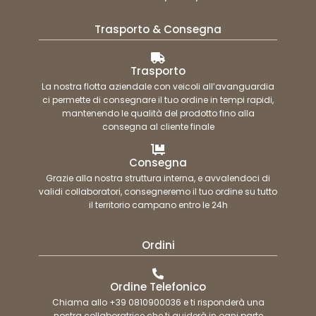
Trasporto & Consegna
Trasporto
La nostra flotta aziendale con veicoli all’avanguardia
ci permette di consegnare il tuo ordine in tempi rapidi,
mantenendo le qualità del prodotto fino alla
consegna al cliente finale
Consegna
Grazie alla nostra struttura interna, e avvalendoci di
validi collaboratori, consegneremo il tuo ordine su tutto
il territorio campano entro le 24h
Ordini
Ordine Telefonico
Chiama allo +39 0810900036 e ti risponderà una
nostra collaboratrice che ti guiderà in ogni parte