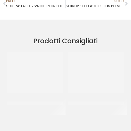
PREC
SUCC.
SUICRA’ LATTE 26% INTERO IN POLVERE
SCIROPPO DI GLUCOSIO IN POLVERE 29DE
Prodotti Consigliati
DE SIMONE BOX MIELE IN
GOURMET LINE MIELE
BUSTINE
LIQUIDO *** EL ***
BOX 100 PZ
CF 10 KG