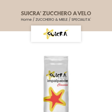
SUICRA’ ZUCCHERO A VELO
Home
/
ZUCCHERO & MIELE
/
SPECIALITA'