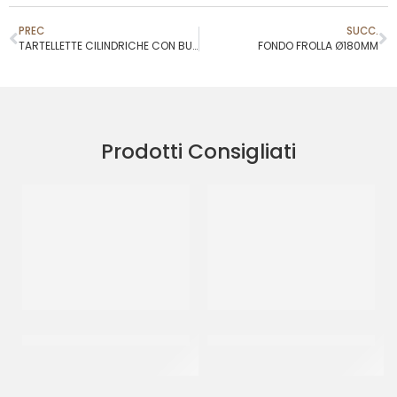
PREC
SUCC.
TARTELLETTE CILINDRICHE CON BURRO Ø65
FONDO FROLLA Ø180MM
Prodotti Consigliati
CIGARETTES TIPO BOCCA
CITROLO CANNOLO
LARGA
CIOCCOLATO GRANDE
CF 1 KG
CT 100 PZ