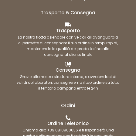
Trasporto & Consegna
Trasporto
La nostra flotta aziendale con veicoli all’avanguardia
ci permette di consegnare il tuo ordine in tempi rapidi,
mantenendo le qualità del prodotto fino alla
consegna al cliente finale
Consegna
Grazie alla nostra struttura interna, e avvalendoci di
validi collaboratori, consegneremo il tuo ordine su tutto
il territorio campano entro le 24h
Ordini
Ordine Telefonico
Chiama allo +39 0810900036 e ti risponderà una
nostra collaboratrice che ti guiderà in ogni parte