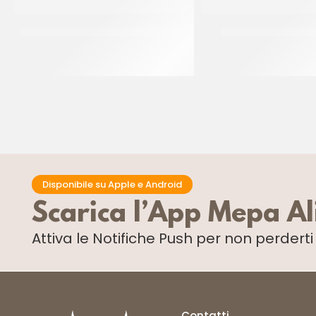
SIQULO CANNOLO GRANDE SCURO
CITROLO CANNOLO
CT 100 PZ
CT 100 PZ
Disponibile su Apple e Android
Scarica l’App Mepa A
Attiva le Notifiche Push
per non perdert
Contatti