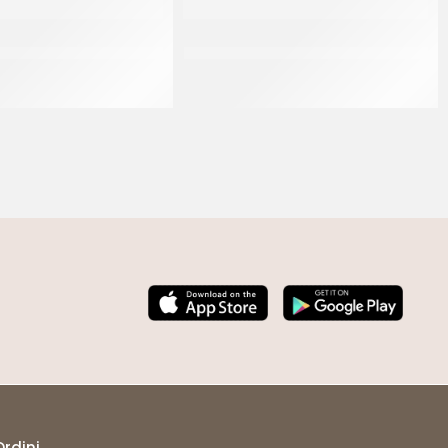
ERMITANA – CANNOLO
GOURMET LINE CANNOLI CONICI
 SCURO COD.C000S2
MIGNON
CT 3.5 KG
CT 120 PZ
Ordini