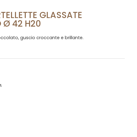
TELLETTE GLASSATE
 Ø 42 H20
occolato, guscio croccante e brillante.
A