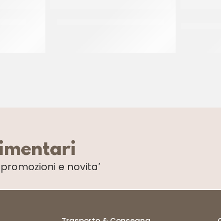
 GRANDE
CORNETTO SENZA GLUTINE 50GR
LA PAL
MIGNON
CT 14 X 50 GR
limentari
i
promozioni e novita’
Trasporto & Consegna