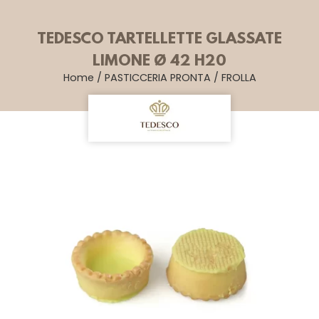
TEDESCO TARTELLETTE GLASSATE
LIMONE Ø 42 H20
Home
/
PASTICCERIA PRONTA
/
FROLLA