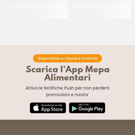
CITROLO CANNOLO
CITROLO CANNOLO
ARTIGIANALE GRANDE
MIGNON
CT 70 PZ
CT 3.5 KG
Disponibile su Apple e Android
Scarica l’App Mepa
Alimentari
Attiva le Notifiche Push
per non perderti
promozioni e novita’