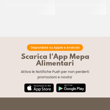
SIQULO CANNOLO MIGNON
GOURMET LINE CANNOLI
CHIARO
CONICI MIGNON
CT 2.8 KG
CT 120 PZ
Disponibile su Apple e Android
Scarica l’App Mepa
Alimentari
Attiva le Notifiche Push
per non perderti
promozioni e novita’