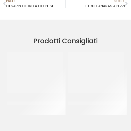
PREC
SUCC.
CESARIN CEDRO A COPPE SE
F.FRUIT ANANAS A PEZZI
Prodotti Consigliati
CRISPO CUBETTI ARANCIO
AMBROSIO ARANCE INTERE
3X3
COD. 573
CT 5 KG
CF 900 GR