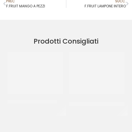
PREC
SUCC.
F.FRUIT MANGO A PEZZI
F.FRUIT LAMPONE INTERO
Prodotti Consigliati
RAVIFRUIT PUREA ANANAS
CRISPO CUBETTI ARANCIO
3X3
CT 5 x 1 KG
CT 5 KG