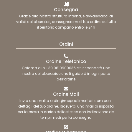
Consegna
Grazie alla nostra struttura interna, e avvalendoci di
validi collaboratori, consegneremo il tuo ordine su tutto
il territorio campano entro le 24h
Ordini
Ordine Telefonico
Chiama allo +39 0810900036 e ti risponderà una
nostra collaboratrice che ti guiderà in ogni parte
dell’ordine
Ordine Mail
Invia una mail a ordini@mepaalimentari.com con i
dettagli del tuo ordine. Riceverai una mail di risposta
per la presa in carico dello stesso con indicazione dei
tempi medi per la consegna