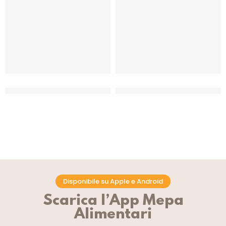
DOBLA COUPOLE DARK XL
DOBLA CRINKLE WHITE COD.
COD.77341
77770
CT 88 PZ
CF 240 PZ
Disponibile su Apple e Android
Scarica l’App Mepa
Alimentari