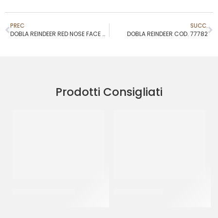
PREC
SUCC.
DOBLA REINDEER RED NOSE FACE COD. 78485
DOBLA REINDEER COD. 77782
Prodotti Consigliati
SPRINKLES ROSSO 11
SPRINKLES LILLA
CF 500 GR
CF 500 GR