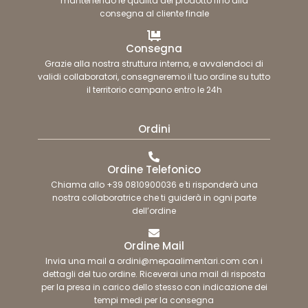
mantenendo le qualità del prodotto fino alla
consegna al cliente finale
Consegna
Grazie alla nostra struttura interna, e avvalendoci di
validi collaboratori, consegneremo il tuo ordine su tutto
il territorio campano entro le 24h
Ordini
Ordine Telefonico
Chiama allo +39 0810900036 e ti risponderà una
nostra collaboratrice che ti guiderà in ogni parte
dell’ordine
Ordine Mail
Invia una mail a ordini@mepaalimentari.com con i
dettagli del tuo ordine. Riceverai una mail di risposta
per la presa in carico dello stesso con indicazione dei
tempi medi per la consegna