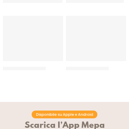
TORRENTE POMODORINI DORINI
TORRENTE POMODORINI GIALLI
CF 6 x 2.55 KG
CF 3 X 1,95 KG
TORRENTE POMOPIZZA
TORRENTE POMOPIZZA
CF 3 x 4.1 KG
CF 6 x 2.5 KG
Disponibile su Apple e Android
Scarica l’App Mepa