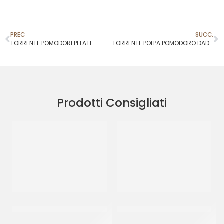
PREC
SUCC.
TORRENTE POMODORI PELATI
TORRENTE POLPA POMODORO DADINI
Prodotti Consigliati
GUSTAROSSO PASSATA DI
GUSTAROSSO POMODORINI
POMODORO
A FILETTI