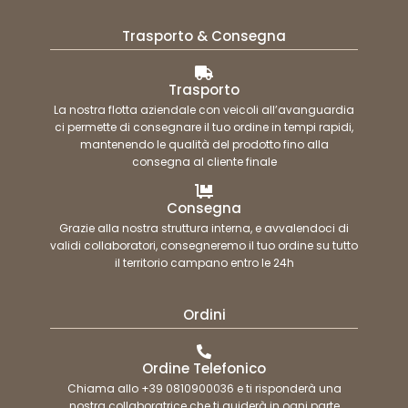
Trasporto & Consegna
Trasporto
La nostra flotta aziendale con veicoli all’avanguardia
ci permette di consegnare il tuo ordine in tempi rapidi,
mantenendo le qualità del prodotto fino alla
consegna al cliente finale
Consegna
Grazie alla nostra struttura interna, e avvalendoci di
validi collaboratori, consegneremo il tuo ordine su tutto
il territorio campano entro le 24h
Ordini
Ordine Telefonico
Chiama allo +39 0810900036 e ti risponderà una
nostra collaboratrice che ti guiderà in ogni parte