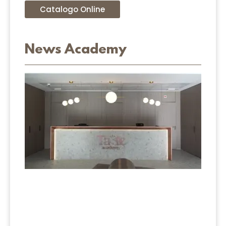
Catalogo Online
News Academy
La M
Taste
Acad
è real
Leggi 
»