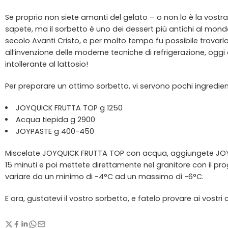
Se proprio non siete amanti del gelato – o non lo è la vostra
sapete, ma il sorbetto è uno dei dessert più antichi al mond
secolo Avanti Cristo, e per molto tempo fu possibile trovarlo
all’invenzione delle moderne tecniche di refrigerazione, oggi 
intollerante al lattosio!
Per preparare un ottimo sorbetto, vi servono pochi ingredient
JOYQUICK FRUTTA TOP g 1250
Acqua tiepida g 2900
JOYPASTE g 400-450
Miscelate JOYQUICK FRUTTA TOP con acqua, aggiungete JOYP
15 minuti e poi mettete direttamente nel granitore con i
variare da un minimo di -4°C ad un massimo di -6°C.
E ora, gustatevi il vostro sorbetto, e fatelo provare ai vostri cl