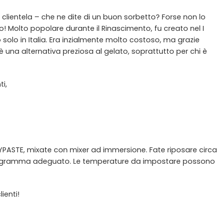
 clientela – che ne dite di un buon sorbetto? Forse non lo
o! Molto popolare durante il Rinascimento, fu creato nel I
 solo in Italia. Era inzialmente molto costoso, ma grazie
è una alternativa preziosa al gelato, soprattutto per chi è
i,
ASTE, mixate con mixer ad immersione. Fate riposare circa
l programma adeguato. Le temperature da impostare possono
ienti!