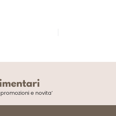
limentari
i
promozioni e novita’