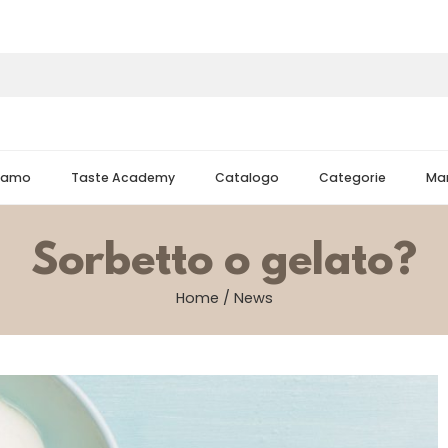
Siamo
Taste Academy
Catalogo
Categorie
Mar
Sorbetto o gelato?
Home
/
News