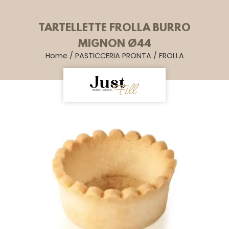
TARTELLETTE FROLLA BURRO
MIGNON Ø44
Home
/
PASTICCERIA PRONTA
/
FROLLA