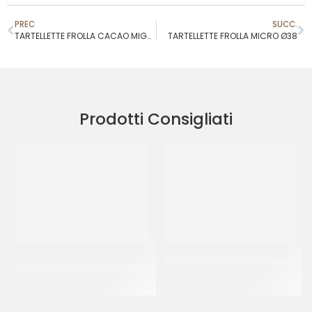
PREC
SUCC.
TARTELLETTE FROLLA CACAO MIGNON Ø44
TARTELLETTE FROLLA MICRO Ø38
Prodotti Consigliati
GOURMET LINE BABA’ –
MOSTACCIOLI NERI PICCOLI
GIGANTE
CT 3 KG
CT 40 PZ