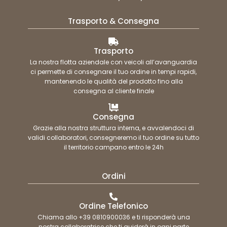
Trasporto & Consegna
Trasporto
La nostra flotta aziendale con veicoli all’avanguardia
ci permette di consegnare il tuo ordine in tempi rapidi,
mantenendo le qualità del prodotto fino alla
consegna al cliente finale
Consegna
Grazie alla nostra struttura interna, e avvalendoci di
validi collaboratori, consegneremo il tuo ordine su tutto
il territorio campano entro le 24h
Ordini
Ordine Telefonico
Chiama allo +39 0810900036 e ti risponderà una
nostra collaboratrice che ti guiderà in ogni parte