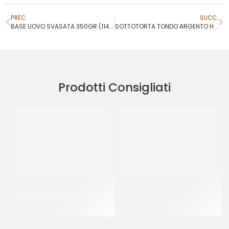
PREC
SUCC.
BASE UOVO SVASATA 350GR (114XH92)
SOTTOTORTA TONDO ARGENTO H 1,2 Ø80
Prodotti Consigliati
GELATIERA GRIGIA PESANTE
BISCOTTI CANESTRELLI
4750 CC
CT 2 KG
CT 150 PZ