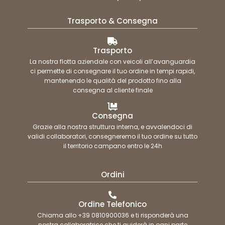
Trasporto & Consegna
Trasporto
La nostra flotta aziendale con veicoli all’avanguardia
ci permette di consegnare il tuo ordine in tempi rapidi,
mantenendo le qualità del prodotto fino alla
consegna al cliente finale
Consegna
Grazie alla nostra struttura interna, e avvalendoci di
validi collaboratori, consegneremo il tuo ordine su tutto
il territorio campano entro le 24h
Ordini
Ordine Telefonico
Chiama allo +39 0810900036 e ti risponderà una
nostra collaboratrice che ti guiderà in ogni parte