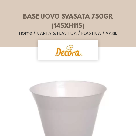
BASE UOVO SVASATA 750GR
(145XH115)
Home
/
CARTA & PLASTICA
/
PLASTICA
/
VARIE