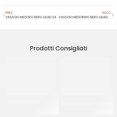
PREC
SUCC.
VASSOIO MEDORO NERO QUAD 24X24
VASSOIO MEDORINO NERO QUAD 5,1X5,1
Prodotti Consigliati
PIATTI ALA ORO Ø32
CUCCHIAIO GRANITA IN
PLASTICA 14CM
CF 10 KG
CF 1 KG