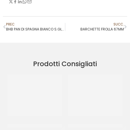
PREC
SUCC.
BHB PAN DI SPAGNA BIANCO S.GLUTINE 38X56 H1
BARCHETTE FROLLA 67MM
Prodotti Consigliati
GOURMET LINE BABA’ –
GOURMET LINE BABA’ –
GIGANTE
MIGNON