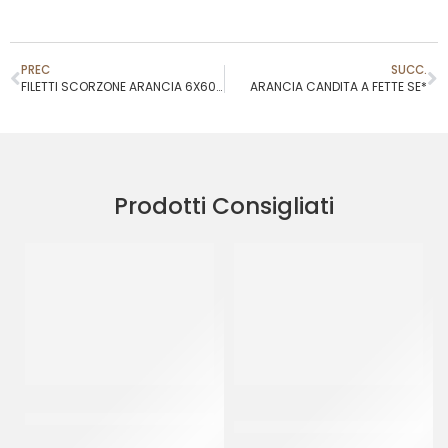
PREC
SUCC.
FILETTI SCORZONE ARANCIA 6X60 FL*
ARANCIA CANDITA A FETTE SE*
Prodotti Consigliati
CRISPO CUBETTI ARANCIO
AMBROSIO CILIEGIE
3X3
COCKTAIL CON GAMBO
VERDE